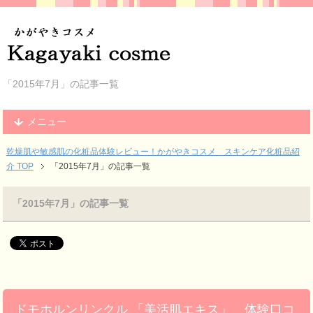
「2015年7月」の記事一覧
メニュー
乾燥肌や敏感肌の化粧品体験レビュー！かがやきコスメ スキンケア化粧品紹
介 TOP
「2015年7月」の記事一覧
「2015年7月」の記事一覧
ドモホルンリンクル 「美活肌エキス」 体験口コ