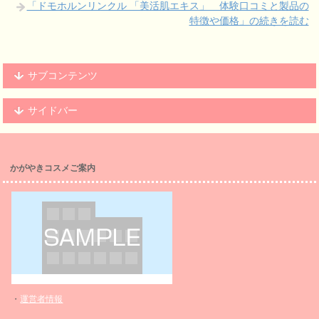
「ドモホルンリンクル 「美活肌エキス」 体験口コミと製品の
特徴や価格」の続きを読む
サブコンテンツ
サイドバー
かがやきコスメご案内
・
運営者情報